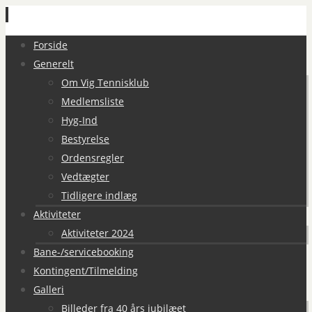
Spring
Forside
til
Generelt
indhold
Om Vig Tennisklub
Medlemsliste
Hyg-Ind
Bestyrelse
Ordensregler
Vedtægter
Tidligere indlæg
Aktiviteter
Aktiviteter 2024
Bane-/servicebooking
Kontingent/Tilmelding
Galleri
Billeder fra 40 års jubilæet