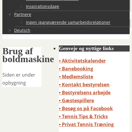
Inspirationsdage
Partnere
Ingen igangværende samarbejdsrelationer
Deutsch
Genveje og nyttige links
Brug af
boldmaskine
• Aktivitetskalender
• Banebooking
Siden er under
• Medlemsliste
opbygning
• Kontakt bestyrelsen
• Bestyrelsens arbejde
• Gæstespillere
• Besøg os på Facebook
• Tennis Tips & Tricks
• Privat Tennis Træning