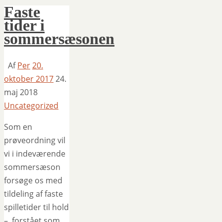
Faste
tider i
sommersæsonen
Af
Per
20.
oktober 2017
24.
maj 2018
Uncategorized
Som en
prøveordning vil
vi i indeværende
sommersæson
forsøge os med
tildeling af faste
spilletider til hold
– forstået som