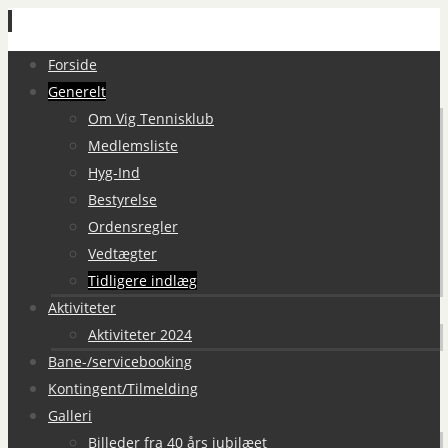
Spring
Forside
til
Generelt
indhold
Om Vig Tennisklub
Medlemsliste
Hyg-Ind
Bestyrelse
Ordensregler
Vedtægter
Tidligere indlæg
Aktiviteter
Aktiviteter 2024
Bane-/servicebooking
Kontingent/Tilmelding
Galleri
Billeder fra 40 års jubilæet