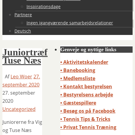
Inspirationsdage
Partnere
Ingen igangværende samarbejdsrelationer
Deutsch
Genveje og nyttige links
Juniortræf
Tuse Næs
• Aktivitetskalender
• Banebooking
Af
Leo Woer
27.
• Medlemsliste
september 2020
• Kontakt bestyrelsen
27. september
• Bestyrelsens arbejde
2020
• Gæstespillere
Uncategorized
• Besøg os på Facebook
• Tennis Tips & Tricks
Juniorerne fra Vig
• Privat Tennis Træning
og Tuse Næs