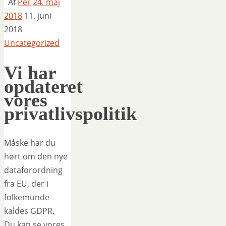
Af
Per
24. maj
2018
11. juni
2018
Uncategorized
Vi har
opdateret
vores
privatlivspolitik
Måske har du
hørt om den nye
dataforordning
fra EU, der i
folkemunde
kaldes GDPR.
Du kan se vores