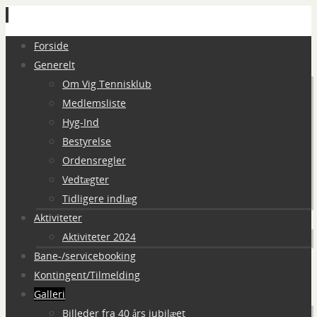
Spring
Forside
til
Generelt
indhold
Om Vig Tennisklub
Medlemsliste
Hyg-Ind
Bestyrelse
Ordensregler
Vedtægter
Tidligere indlæg
Aktiviteter
Aktiviteter 2024
Bane-/servicebooking
Kontingent/Tilmelding
Galleri
Billeder fra 40 års jubilæet