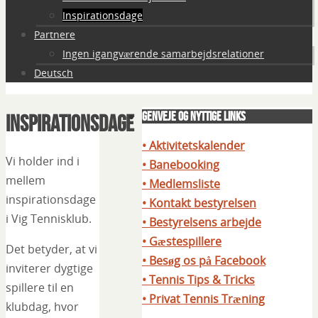
Inspirationsdage
Partnere
Ingen igangværende samarbejdsrelationer
Deutsch
Genveje og nyttige links
Inspirationsdage
• Aktivitetskalender
Vi holder ind i
• Banebooking
mellem
• Medlemsliste
inspirationsdage
• Kontakt bestyrelsen
i Vig Tennisklub.
• Bestyrelsens arbejde
• Gæstespillere
Det betyder, at vi
• Besøg os på Facebook
inviterer dygtige
• Tennis Tips & Tricks
spillere til en
• Privat Tennis Træning
klubdag, hvor