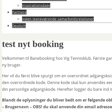
Inspirationsdage
Partnere
Ingen igangværende samarbejdsrelationer
Deutsch
test nyt booking
Velkommen til Banebooking hos Vig Tennisklub. Første gang
ny bruger.
Her vil du først blive spurgt om en overordnet adgangskod
den overordnede kode. Denne kode skal kun anvendes een g
din personlige adgangskode. Herefter logger du bare ind
Blandt de oplysninger du bliver bedt om er følgende obl
– Brugernavn – OBS! du skal anvende din email adresse