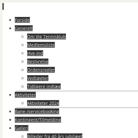
Spring
Forside
til
Generelt
indhold
Om Vig Tennisklub
Medlemsliste
Hyg-Ind
Bestyrelse
Ordensregler
Vedtægter
Tidligere indlæg
Aktiviteter
Aktiviteter 2024
Bane-/servicebooking
Kontingent/Tilmelding
Galleri
Billeder fra 40 års jubilæet