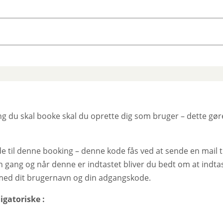
 du skal booke skal du oprette dig som bruger – dette gøres
e til denne booking – denne kode fås ved at sende en mail t
ang og når denne er indtastet bliver du bedt om at indtas
 med dit brugernavn og din adgangskode.
igatoriske :