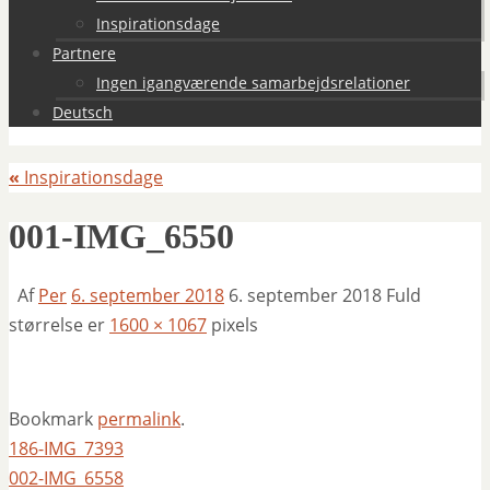
Inspirationsdage
Partnere
Ingen igangværende samarbejdsrelationer
Deutsch
«
Inspirationsdage
001-IMG_6550
Af
Per
6. september 2018
6. september 2018
Fuld
størrelse er
1600 × 1067
pixels
Bookmark
permalink
.
186-IMG_7393
002-IMG_6558