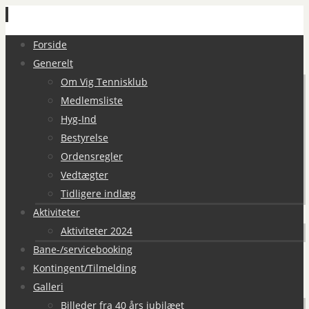
Spring
Forside
til
Generelt
indhold
Om Vig Tennisklub
Medlemsliste
Hyg-Ind
Bestyrelse
Ordensregler
Vedtægter
Tidligere indlæg
Aktiviteter
Aktiviteter 2024
Bane-/servicebooking
Kontingent/Tilmelding
Galleri
Billeder fra 40 års jubilæet