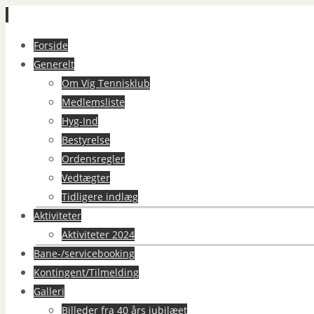
Spring
Forside
til
Generelt
indhold
Om Vig Tennisklub
Medlemsliste
Hyg-Ind
Bestyrelse
Ordensregler
Vedtægter
Tidligere indlæg
Aktiviteter
Aktiviteter 2024
Bane-/servicebooking
Kontingent/Tilmelding
Galleri
Billeder fra 40 års jubilæet