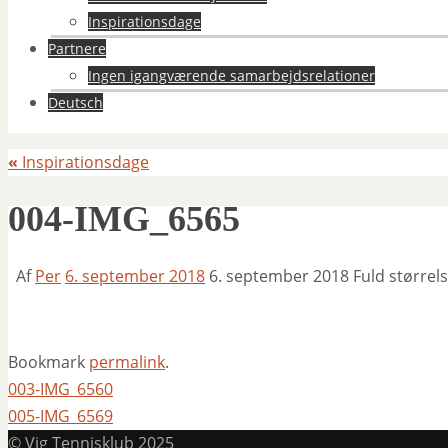
Inspirationsdage
Partnere
Ingen igangværende samarbejdsrelationer
Deutsch
«
Inspirationsdage
004-IMG_6565
Af
Per
6. september 2018
6. september 2018
Fuld størrel
Bookmark
permalink
.
003-IMG_6560
005-IMG_6569
© Vig Tennisklub 2025