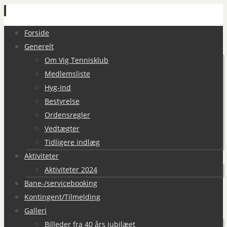
Spring
Forside
til
Generelt
indhold
Om Vig Tennisklub
Medlemsliste
Hyg-Ind
Bestyrelse
Ordensregler
Vedtægter
Tidligere indlæg
Aktiviteter
Aktiviteter 2024
Bane-/servicebooking
Kontingent/Tilmelding
Galleri
Billeder fra 40 års jubilæet