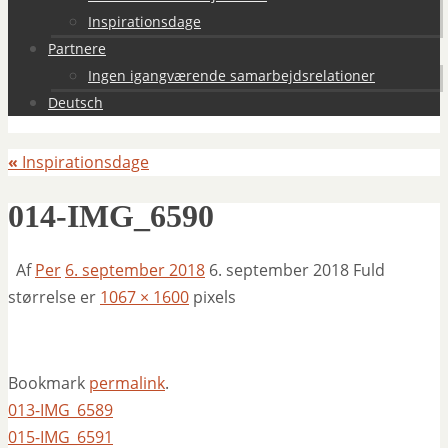
Inspirationsdage
Partnere
Ingen igangværende samarbejdsrelationer
Deutsch
«
Inspirationsdage
014-IMG_6590
Af
Per
6. september 2018
6. september 2018
Fuld
størrelse er
1067 × 1600
pixels
Bookmark
permalink
.
013-IMG_6589
015-IMG_6591