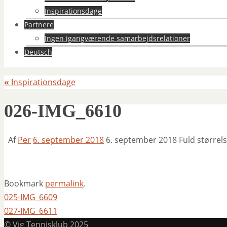
Inspirationsdage
Partnere
Ingen igangværende samarbejdsrelationer
Deutsch
«
Inspirationsdage
026-IMG_6610
Af
Per
6. september 2018
6. september 2018
Fuld størrel
Bookmark
permalink
.
025-IMG_6609
027-IMG_6611
© Vig Tennisklub 2025