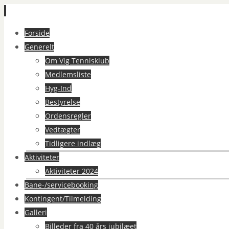
Spring
Forside
til
Generelt
indhold
Om Vig Tennisklub
Medlemsliste
Hyg-Ind
Bestyrelse
Ordensregler
Vedtægter
Tidligere indlæg
Aktiviteter
Aktiviteter 2024
Bane-/servicebooking
Kontingent/Tilmelding
Galleri
Billeder fra 40 års jubilæet