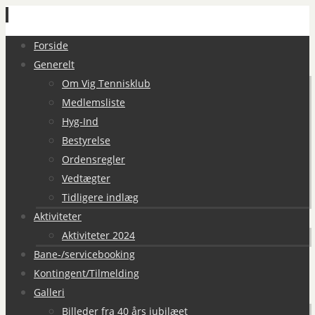
Spring
Forside
til
Generelt
indhold
Om Vig Tennisklub
Medlemsliste
Hyg-Ind
Bestyrelse
Ordensregler
Vedtægter
Tidligere indlæg
Aktiviteter
Aktiviteter 2024
Bane-/servicebooking
Kontingent/Tilmelding
Galleri
Billeder fra 40 års jubilæet