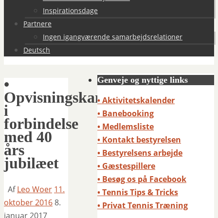
Inspirationsdage
Partnere
Ingen igangværende samarbejdsrelationer
Deutsch
Genveje og nyttige links
•
Opvisningskamp
• Aktivitetskalender
i
• Banebooking
forbindelse
• Medlemsliste
med 40
• Kontakt bestyrelsen
års
• Bestyrelsens arbejde
jubilæet
• Gæstespillere
• Besøg os på Facebook
Af
Leo Woer
11.
• Tennis Tips & Tricks
oktober 2016
8.
• Privat Tennis Træning
januar 2017